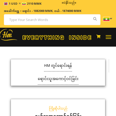
=
ဈေးနှုန်းများသည် အချိန်နှင့် အမျှပြောင်းလဲနိုင်သည်။
1 USD
2110 MMK
အခေါက်ရွှေ
=
ရောင်း - 1882000 MMK
,
ဝယ် - 1874000 MMK
Togg
navi
HM တွင်ရောင်းရန်
ရောင်းသူအကောင့်ဝင်ခြင်း
ကြိုဆိုပါသည်