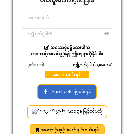
ဝယ်သူအကောင့်ဝင်ခြင်း
အကောင့်မရှိသေးပါက
အကောင့်အသစ်ဖွင့်ရန် ဤနေရာကိုနှိပ်ပါ။
မှတ်ထားပါ
လျှို့ဝှက်နံပါတ်မေ့နေလား?
အကောင့်ဝင်မည်
Facebook ဖြင့်ဝင်မည်
Google ဖြင့်ဝင်မည်
အကောင့်မဖွင့်ပဲချက်ချင်းဝယ်မည်