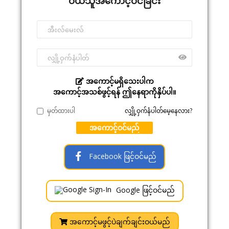
ဝယ်သူအကောင့်ဝင်ခြင်း
အကောင့်မရှိသေးပါက
အကောင့်အသစ်ဖွင့်ရန် ဤနေရာကိုနှိပ်ပါ။
မှတ်ထားပါ
လျှို့ဝှက်နံပါတ်မေ့နေလား?
အကောင့်ဝင်မည်
Facebook ဖြင့်ဝင်မည်
Google ဖြင့်ဝင်မည်
အကောင့်မဖွင့်ပဲချက်ချင်းဝယ်မည်