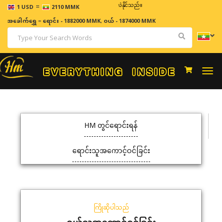
=
ဈေးနှုန်းများသည် အချိန်နှင့် အမျှပြောင်းလဲနိုင်သည်။
1 USD
2110 MMK
အခေါက်ရွှေ
=
ရောင်း - 1882000 MMK
,
ဝယ် - 1874000 MMK
Togg
navi
HM တွင်ရောင်းရန်
ရောင်းသူအကောင့်ဝင်ခြင်း
ကြိုဆိုပါသည်