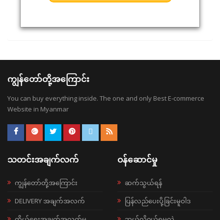
ကျွန်တော်တို့အကြောင်း
You can buy everything inside. The one and only Best E-commerce
Website in Myanmar
သတင်းအချက်လက်
ဝန်ဆောင်မှု
ကျွန်တော်တို့အကြောင်း
ဆက်သွယ်ရန်
DELIVERY အချက်အလက်
ပြန်လည်ပေးပို့ခြင်းမူဝါဒ
ကိုယ်ရေးအချက်အလက်မူ
ဘယ်လို၀ယ်ရမလဲ