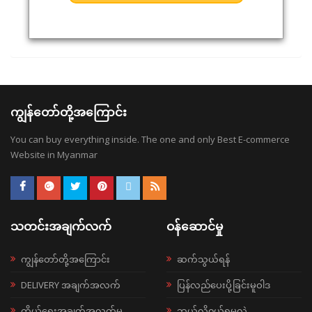
ကျွန်တော်တို့အကြောင်း
You can buy everything inside. The one and only Best E-commerce
Website in Myanmar
သတင်းအချက်လက်
ဝန်ဆောင်မှု
ကျွန်တော်တို့အကြောင်း
ဆက်သွယ်ရန်
DELIVERY အချက်အလက်
ပြန်လည်ပေးပို့ခြင်းမူဝါဒ
ကိုယ်ရေးအချက်အလက်မူ
ဘယ်လို၀ယ်ရမလဲ