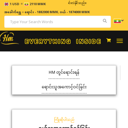
=
ဈေးနှုန်းများသည် အချိန်နှင့် အမျှပြောင်းလဲနိုင်သည်။
1 USD
2110 MMK
အခေါက်ရွှေ
=
ရောင်း - 1882000 MMK
,
ဝယ် - 1874000 MMK
Togg
navi
HM တွင်ရောင်းရန်
ရောင်းသူအကောင့်ဝင်ခြင်း
ကြိုဆိုပါသည်