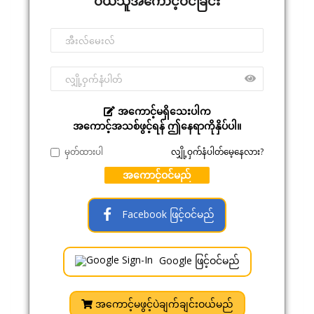
ဝယ်သူအကောင့်ဝင်ခြင်း
အကောင့်မရှိသေးပါက
အကောင့်အသစ်ဖွင့်ရန် ဤနေရာကိုနှိပ်ပါ။
မှတ်ထားပါ
လျှို့ဝှက်နံပါတ်မေ့နေလား?
အကောင့်ဝင်မည်
Facebook ဖြင့်ဝင်မည်
Google ဖြင့်ဝင်မည်
အကောင့်မဖွင့်ပဲချက်ချင်းဝယ်မည်