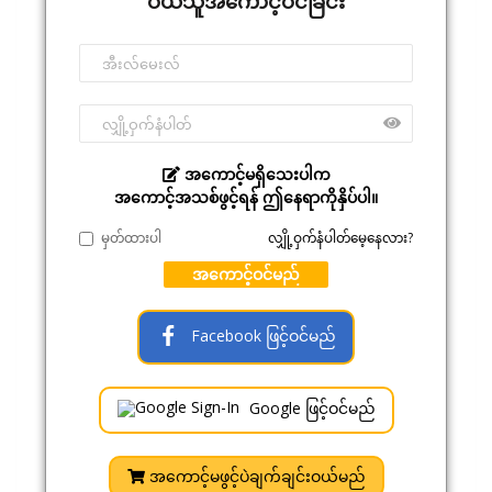
ဝယ်သူအကောင့်ဝင်ခြင်း
အကောင့်မရှိသေးပါက
အကောင့်အသစ်ဖွင့်ရန် ဤနေရာကိုနှိပ်ပါ။
မှတ်ထားပါ
လျှို့ဝှက်နံပါတ်မေ့နေလား?
အကောင့်ဝင်မည်
Facebook ဖြင့်ဝင်မည်
Google ဖြင့်ဝင်မည်
အကောင့်မဖွင့်ပဲချက်ချင်းဝယ်မည်