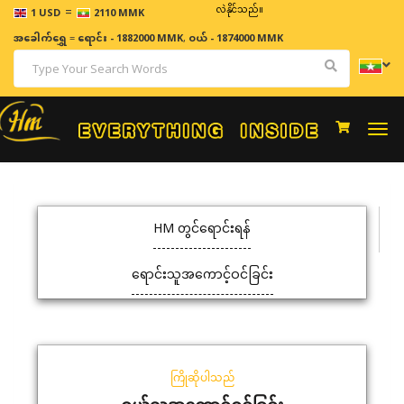
=
ဈေးနှုန်းများသည် အချိန်နှင့် အမျှပြောင်းလဲနိုင်သည်။
1 USD
2110 MMK
အခေါက်ရွှေ
=
ရောင်း - 1882000 MMK
,
ဝယ် - 1874000 MMK
Togg
navi
HM တွင်ရောင်းရန်
ရောင်းသူအကောင့်ဝင်ခြင်း
ကြိုဆိုပါသည်