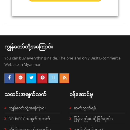
ကျွန်တော်တို့အကြောင်း
You can buy everything inside. The one and only Best E-commerce
Website in Myanmar
သတင်းအချက်လက်
ဝန်ဆောင်မှု
ကျွန်တော်တို့အကြောင်း
ဆက်သွယ်ရန်
DELIVERY အချက်အလက်
ပြန်လည်ပေးပို့ခြင်းမူဝါဒ
ကိုယ်ရေးအချက်အလက်မူ
ဘယ်လို၀ယ်ရမလဲ