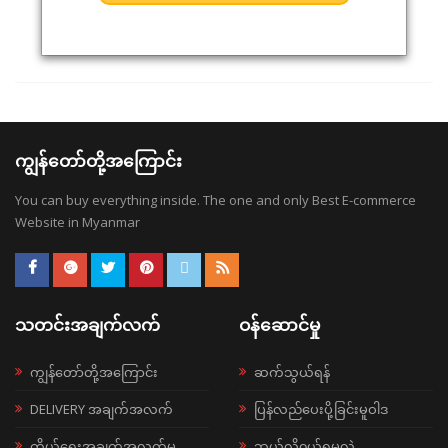
ကျွန်တော်တို့အကြောင်း
You can buy everything inside. The one and only Best E-commerce
Website in Myanmar
သတင်းအချက်လက်
ဝန်ဆောင်မှု
ကျွန်တော်တို့အကြောင်း
ဆက်သွယ်ရန်
DELIVERY အချက်အလက်
ပြန်လည်ပေးပို့ခြင်းမူဝါဒ
ကိုယ်ရေးအချက်အလက်မူ
ဘယ်လို၀ယ်ရမလဲ