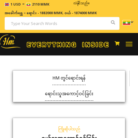
=
ဈေးနှုန်းများသည် အချိန်နှင့် အမျှပြောင်းလဲနိုင်သည်။
1 USD
2110 MMK
အခေါက်ရွှေ
=
ရောင်း - 1882000 MMK
,
ဝယ် - 1874000 MMK
Togg
navi
HM တွင်ရောင်းရန်
ရောင်းသူအကောင့်ဝင်ခြင်း
ကြိုဆိုပါသည်