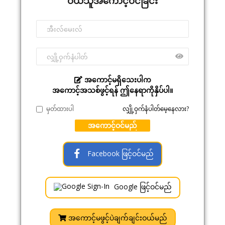
ဝယ်သူအကောင့်ဝင်ခြင်း
အကောင့်မရှိသေးပါက
အကောင့်အသစ်ဖွင့်ရန် ဤနေရာကိုနှိပ်ပါ။
မှတ်ထားပါ
လျှို့ဝှက်နံပါတ်မေ့နေလား?
အကောင့်ဝင်မည်
Facebook ဖြင့်ဝင်မည်
Google ဖြင့်ဝင်မည်
အကောင့်မဖွင့်ပဲချက်ချင်းဝယ်မည်