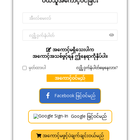
ဝယ်သူအကောင့်ဝင်ခြင်း
အကောင့်မရှိသေးပါက
အကောင့်အသစ်ဖွင့်ရန် ဤနေရာကိုနှိပ်ပါ။
မှတ်ထားပါ
လျှို့ဝှက်နံပါတ်မေ့နေလား?
အကောင့်ဝင်မည်
Facebook ဖြင့်ဝင်မည်
Google ဖြင့်ဝင်မည်
အကောင့်မဖွင့်ပဲချက်ချင်းဝယ်မည်