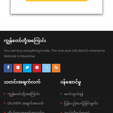
ကျွန်တော်တို့အကြောင်း
You can buy everything inside. The one and only Best E-commerce
Website in Myanmar
သတင်းအချက်လက်
ဝန်ဆောင်မှု
ကျွန်တော်တို့အကြောင်း
ဆက်သွယ်ရန်
DELIVERY အချက်အလက်
ပြန်လည်ပေးပို့ခြင်းမူဝါဒ
ကိုယ်ရေးအချက်အလက်မူ
ဘယ်လို၀ယ်ရမလဲ