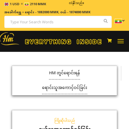
=
ဈေးနှုန်းများသည် အချိန်နှင့် အမျှပြောင်းလဲနိုင်သည်။
1 USD
2110 MMK
အခေါက်ရွှေ
=
ရောင်း - 1882000 MMK
,
ဝယ် - 1874000 MMK
Togg
navi
HM တွင်ရောင်းရန်
ရောင်းသူအကောင့်ဝင်ခြင်း
ကြိုဆိုပါသည်