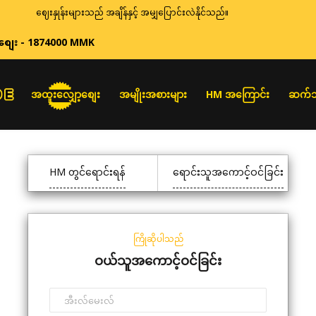
ဈေးနှုန်းများသည် အချိန်နှင့် အမျှပြောင်းလဲနိုင်သည်။
စျေး - 1874000 MMK
အထူးလျှော့စျေး
အမျိုးအစားများ
HM အကြောင်း
ဆက်သ
HM တွင်ရောင်းရန်
ရောင်းသူအကောင့်ဝင်ခြင်း
ကြိုဆိုပါသည်
ဝယ်သူအကောင့်ဝင်ခြင်း