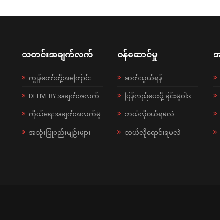
သတင်းအချက်လက်
ဝန်ဆောင်မှု
အ
ကျွန်တော်တို့အကြောင်း
ဆက်သွယ်ရန်
DELIVERY အချက်အလက်
ပြန်လည်ပေးပို့ခြင်းမူဝါဒ
ကိုယ်ရေးအချက်အလက်မူ
ဘယ်လို၀ယ်ရမလဲ
အသုံးပြုစည်းမျဉ်းများ
ဘယ်လိုရောင်းရမလဲ