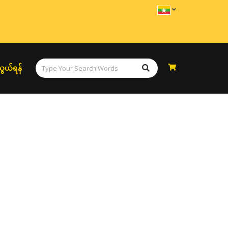
ွယ်ရန်