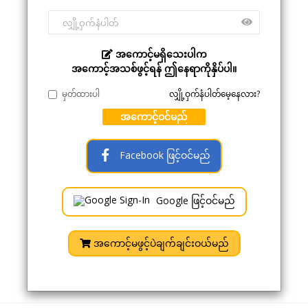
အကောင့်မရှိသေးပါက
အကောင့်အသစ်ဖွင့်ရန် ဤနေရာကိုနှိပ်ပါ။
မှတ်ထားပါ
လျှို့ဝှက်နံပါတ်မေ့နေလား?
အကောင့်ဝင်မည်
Facebook ဖြင့်ဝင်မည်
Google ဖြင့်ဝင်မည်
အကောင့်မဖွင့်ပဲချက်ချင်းဝယ်မည်