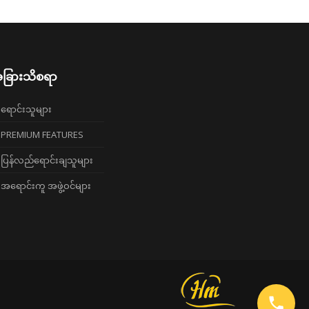
ခြားသိစရာ
ရောင်းသူများ
PREMIUM FEATURES
ပြန်လည်ရောင်းချသူများ
အရောင်းကူ အဖွဲ့ဝင်များ