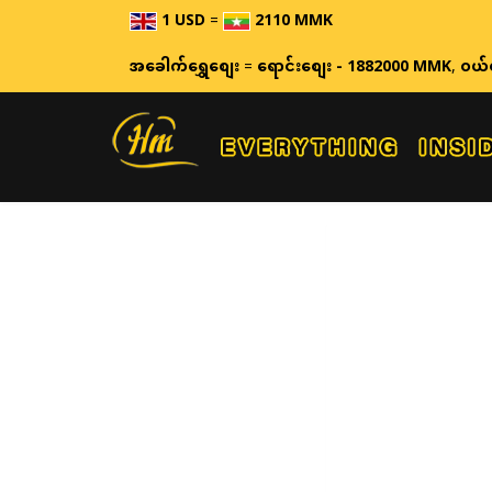
1 USD
=
2110 MMK
အခေါက်ရွှေစျေး
=
ရောင်းစျေး - 1882000 MMK
,
ဝယ်