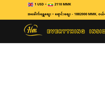
1 USD
=
2110 MMK
အခေါက်ရွှေစျေး
=
ရောင်းစျေး - 1882000 MMK
,
ဝယ်