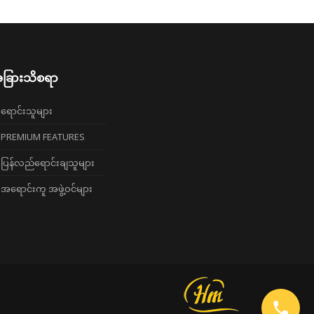
ခြားသိစရာ
ရောင်းသူများ
PREMIUM FEATURES
ပြန်လည်ရောင်းချသူများ
အရောင်းကူ အဖွဲ့ဝင်များ