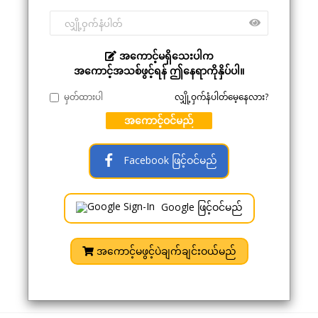
အကောင့်မရှိသေးပါက
အကောင့်အသစ်ဖွင့်ရန် ဤနေရာကိုနှိပ်ပါ။
မှတ်ထားပါ
လျှို့ဝှက်နံပါတ်မေ့နေလား?
အကောင့်ဝင်မည်
Facebook ဖြင့်ဝင်မည်
Google ဖြင့်ဝင်မည်
အကောင့်မဖွင့်ပဲချက်ချင်းဝယ်မည်