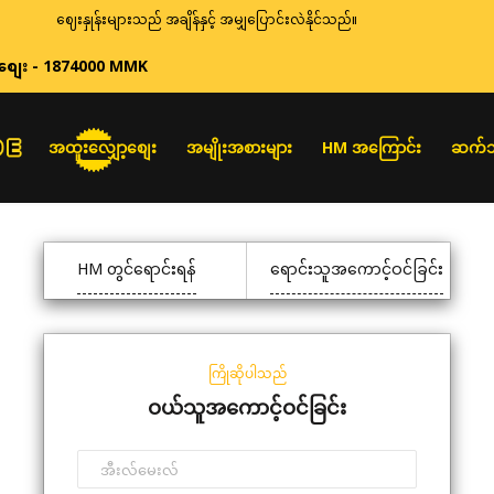
ဈေးနှုန်းများသည် အချိန်နှင့် အမျှပြောင်းလဲနိုင်သည်။
စျေး - 1874000 MMK
အထူးလျှော့စျေး
အမျိုးအစားများ
HM အကြောင်း
ဆက်သ
HM တွင်ရောင်းရန်
ရောင်းသူအကောင့်ဝင်ခြင်း
ကြိုဆိုပါသည်
ဝယ်သူအကောင့်ဝင်ခြင်း