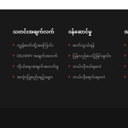
သတင်းအချက်လက်
ဝန်ဆောင်မှု
အ
ကျွန်တော်တို့အကြောင်း
ဆက်သွယ်ရန်
DELIVERY အချက်အလက်
ပြန်လည်ပေးပို့ခြင်းမူဝါဒ
ကိုယ်ရေးအချက်အလက်မူ
ဘယ်လို၀ယ်ရမလဲ
အသုံးပြုစည်းမျဉ်းများ
ဘယ်လိုရောင်းရမလဲ