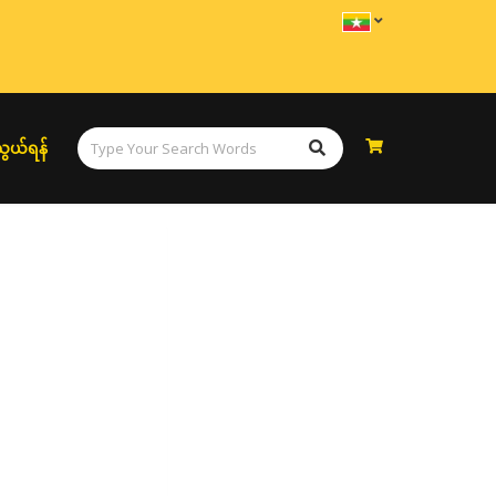
ွယ်ရန်