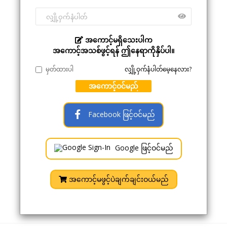
အကောင့်မရှိသေးပါက
အကောင့်အသစ်ဖွင့်ရန် ဤနေရာကိုနှိပ်ပါ။
မှတ်ထားပါ
လျှို့ဝှက်နံပါတ်မေ့နေလား?
အကောင့်ဝင်မည်
Facebook ဖြင့်ဝင်မည်
Google ဖြင့်ဝင်မည်
အကောင့်မဖွင့်ပဲချက်ချင်းဝယ်မည်