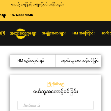
န်းများသည် အချိန်နှင့် အမျှပြောင်းလဲနိုင်သည်။
စျေး - 1874000 MMK
အထူးလျှော့စျေး
အမျိုးအစားများ
HM အကြောင်း
ဆက်သ
HM တွင်ရောင်းရန်
ရောင်းသူအကောင့်ဝင်ခြင်း
ကြိုဆိုပါသည်
ဝယ်သူအကောင့်ဝင်ခြင်း