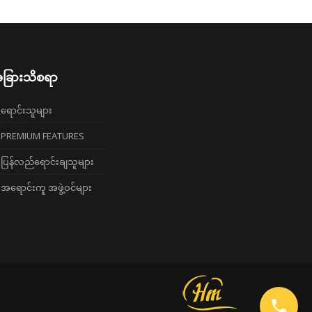
ခြားသိစရာ
ရောင်းသူများ
PREMIUM FEATURES
ပြန်လည်ရောင်းချသူများ
အရောင်းကူ အဖွဲ့ဝင်များ