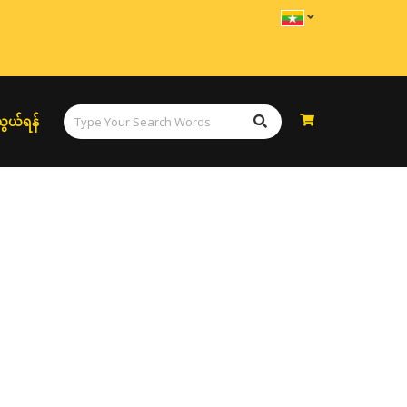
ွယ်ရန်