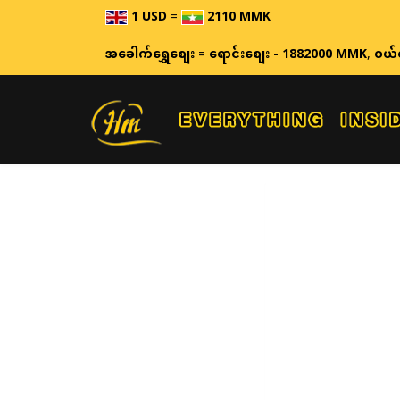
1 USD
=
2110 MMK
ဈေးနှု
အခေါက်ရွှေစျေး
=
ရောင်းစျေး - 1882000 MMK
,
ဝယ်