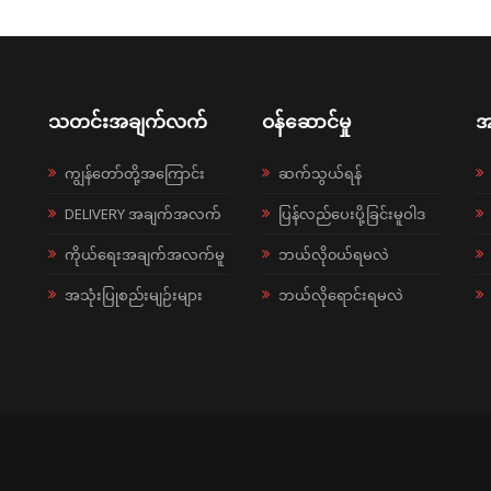
သတင်းအချက်လက်
ဝန်ဆောင်မှု
အ
ကျွန်တော်တို့အကြောင်း
ဆက်သွယ်ရန်
DELIVERY အချက်အလက်
ပြန်လည်ပေးပို့ခြင်းမူဝါဒ
ကိုယ်ရေးအချက်အလက်မူ
ဘယ်လို၀ယ်ရမလဲ
အသုံးပြုစည်းမျဉ်းများ
ဘယ်လိုရောင်းရမလဲ