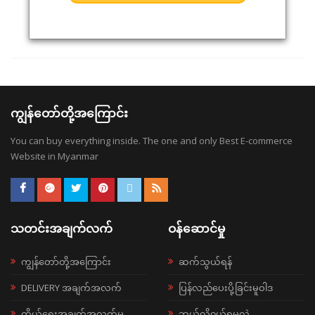
ကျွန်တော်တို့အကြောင်း
You can buy everything inside. The one and only Best E-commerce
Website in Myanmar
သတင်းအချက်လက်
ဝန်ဆောင်မှု
ကျွန်တော်တို့အကြောင်း
ဆက်သွယ်ရန်
DELIVERY အချက်အလက်
ပြန်လည်ပေးပို့ခြင်းမူဝါဒ
ကိုယ်ရေးအချက်အလက်မူ
ဘယ်လို၀ယ်ရမလဲ