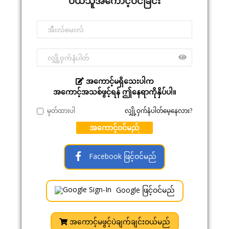
ဝယ်သူအကောင့်ဝင်ခြင်း
အကောင့်မရှိသေးပါက
အကောင့်အသစ်ဖွင့်ရန် ဤနေရာကိုနှိပ်ပါ။
မှတ်ထားပါ
လျှို့ဝှက်နံပါတ်မေ့နေလား?
အကောင့်ဝင်မည်
Facebook ဖြင့်ဝင်မည်
Google ဖြင့်ဝင်မည်
အကောင့်မဖွင့်ပဲချက်ချင်းဝယ်မည်