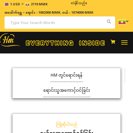
=
ဈေးနှုန်းများသည် အချိန်နှင့် အမျှပြောင်းလဲနိုင်သည်။
1 USD
2110 MMK
အခေါက်ရွှေ
=
ရောင်း - 1882000 MMK
,
ဝယ် - 1874000 MMK
Togg
navi
HM တွင်ရောင်းရန်
ရောင်းသူအကောင့်ဝင်ခြင်း
ကြိုဆိုပါသည်