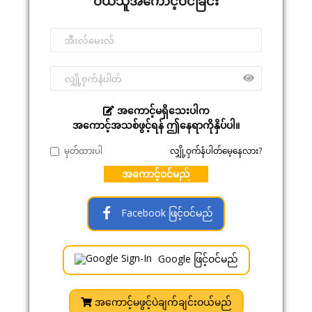
ဝယ်သူအကောင့်ဝင်ခြင်း
အကောင့်မရှိသေးပါက
အကောင့်အသစ်ဖွင့်ရန် ဤနေရာကိုနှိပ်ပါ။
မှတ်ထားပါ
လျှို့ဝှက်နံပါတ်မေ့နေလား?
အကောင့်ဝင်မည်
Facebook ဖြင့်ဝင်မည်
Google ဖြင့်ဝင်မည်
အကောင့်မဖွင့်ပဲချက်ချင်းဝယ်မည်