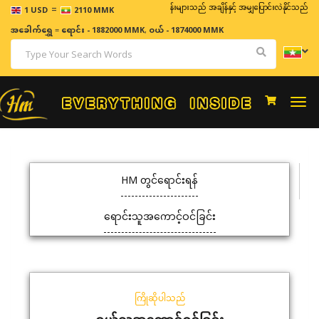
=
ဈေးနှုန်းများသည် အချိန်နှင့် အမျှပြောင်းလဲနိုင်သည်။
1 USD
2110 MMK
အခေါက်ရွှေ
=
ရောင်း - 1882000 MMK
,
ဝယ် - 1874000 MMK
Togg
navi
HM တွင်ရောင်းရန်
ရောင်းသူအကောင့်ဝင်ခြင်း
ကြိုဆိုပါသည်