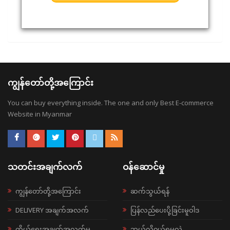
ကျွန်တော်တို့အကြောင်း
You can buy everything inside. The one and only Best E-commerce
Website in Myanmar
သတင်းအချက်လက်
ဝန်ဆောင်မှု
ကျွန်တော်တို့အကြောင်း
ဆက်သွယ်ရန်
DELIVERY အချက်အလက်
ပြန်လည်ပေးပို့ခြင်းမူဝါဒ
ကိုယ်ရေးအချက်အလက်မူ
ဘယ်လို၀ယ်ရမလဲ