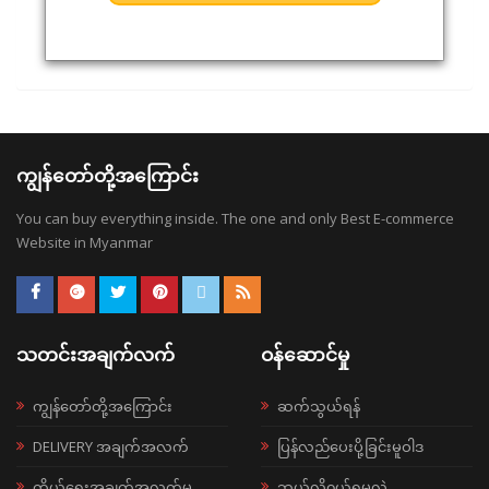
ကျွန်တော်တို့အကြောင်း
You can buy everything inside. The one and only Best E-commerce
Website in Myanmar
သတင်းအချက်လက်
ဝန်ဆောင်မှု
ကျွန်တော်တို့အကြောင်း
ဆက်သွယ်ရန်
DELIVERY အချက်အလက်
ပြန်လည်ပေးပို့ခြင်းမူဝါဒ
ကိုယ်ရေးအချက်အလက်မူ
ဘယ်လို၀ယ်ရမလဲ