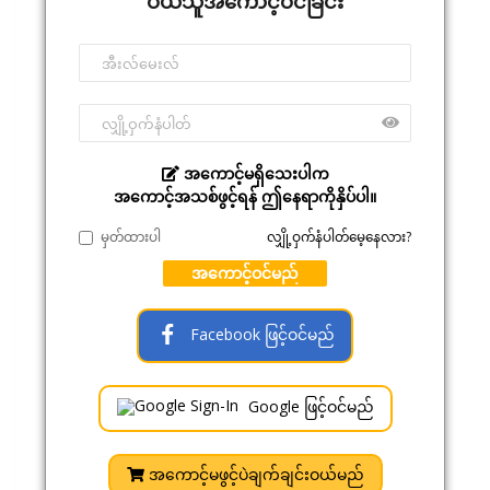
ဝယ်သူအကောင့်ဝင်ခြင်း
အကောင့်မရှိသေးပါက
အကောင့်အသစ်ဖွင့်ရန် ဤနေရာကိုနှိပ်ပါ။
မှတ်ထားပါ
လျှို့ဝှက်နံပါတ်မေ့နေလား?
အကောင့်ဝင်မည်
Facebook ဖြင့်ဝင်မည်
Google ဖြင့်ဝင်မည်
အကောင့်မဖွင့်ပဲချက်ချင်းဝယ်မည်