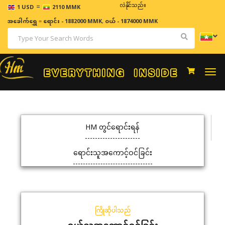
=
ဈေးနှုန်းများသည် အချိန်နှင့် အမျှပြောင်းလဲနိုင်သည်။
1 USD
2110 MMK
အခေါက်ရွှေ
=
ရောင်း - 1882000 MMK
,
ဝယ် - 1874000 MMK
Togg
navi
HM တွင်ရောင်းရန်
ရောင်းသူအကောင့်ဝင်ခြင်း
ကြိုဆိုပါသည်