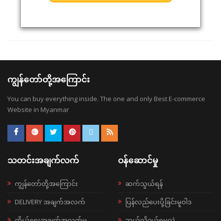
ကျွန်တော်တို့အကြောင်း
You can buy everything inside. The one and only Best E-commerce
Website in Myanmar
သတင်းအချက်လက်
ဝန်ဆောင်မှု
ကျွန်တော်တို့အကြောင်း
ဆက်သွယ်ရန်
DELIVERY အချက်အလက်
ပြန်လည်ပေးပို့ခြင်းမူဝါဒ
ကိုယ်ရေးအချက်အလက်မူ
ဘယ်လို၀ယ်ရမလဲ