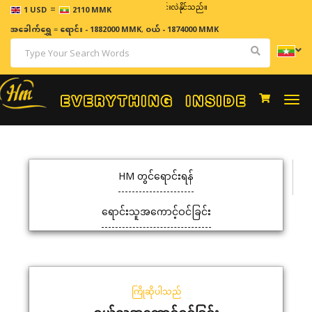
=
ဈေးနှုန်းများသည် အချိန်နှင့် အမျှပြောင်းလဲနိုင်သည်။
1 USD
2110 MMK
အခေါက်ရွှေ
=
ရောင်း - 1882000 MMK
,
ဝယ် - 1874000 MMK
Togg
navi
HM တွင်ရောင်းရန်
ရောင်းသူအကောင့်ဝင်ခြင်း
ကြိုဆိုပါသည်