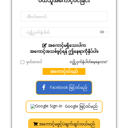
ဝယ်သူအကောင့်ဝင်ခြင်း
အကောင့်မရှိသေးပါက
အကောင့်အသစ်ဖွင့်ရန် ဤနေရာကိုနှိပ်ပါ။
မှတ်ထားပါ
လျှို့ဝှက်နံပါတ်မေ့နေလား?
အကောင့်ဝင်မည်
Facebook ဖြင့်ဝင်မည်
Google ဖြင့်ဝင်မည်
အကောင့်မဖွင့်ပဲချက်ချင်းဝယ်မည်