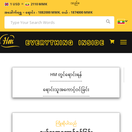
=
ဈေးနှုန်းများသည် အချိန်နှင့် အမျှပြောင်းလဲနိုင်သည်။
1 USD
2110 MMK
အခေါက်ရွှေ
=
ရောင်း - 1882000 MMK
,
ဝယ် - 1874000 MMK
Togg
navi
HM တွင်ရောင်းရန်
ရောင်းသူအကောင့်ဝင်ခြင်း
ကြိုဆိုပါသည်