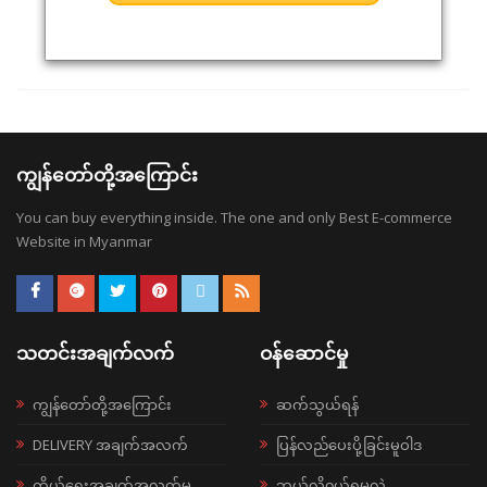
ကျွန်တော်တို့အကြောင်း
You can buy everything inside. The one and only Best E-commerce
Website in Myanmar
သတင်းအချက်လက်
ဝန်ဆောင်မှု
ကျွန်တော်တို့အကြောင်း
ဆက်သွယ်ရန်
DELIVERY အချက်အလက်
ပြန်လည်ပေးပို့ခြင်းမူဝါဒ
ကိုယ်ရေးအချက်အလက်မူ
ဘယ်လို၀ယ်ရမလဲ