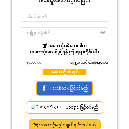
ဝယ်သူအကောင့်ဝင်ခြင်း
အကောင့်မရှိသေးပါက
အကောင့်အသစ်ဖွင့်ရန် ဤနေရာကိုနှိပ်ပါ။
မှတ်ထားပါ
လျှို့ဝှက်နံပါတ်မေ့နေလား?
အကောင့်ဝင်မည်
Facebook ဖြင့်ဝင်မည်
Google ဖြင့်ဝင်မည်
အကောင့်မဖွင့်ပဲချက်ချင်းဝယ်မည်