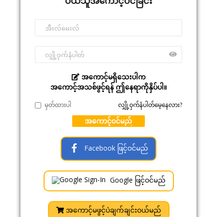
ဝယ်သူအကောင့်ဝင်ခြင်း
အကောင့်မရှိသေးပါက
အကောင့်အသစ်ဖွင့်ရန် ဤနေရာကိုနှိပ်ပါ။
မှတ်ထားပါ
လျှို့ဝှက်နံပါတ်မေ့နေလား?
အကောင့်ဝင်မည်
Facebook ဖြင့်ဝင်မည်
Google ဖြင့်ဝင်မည်
အကောင့်မဖွင့်ပဲချက်ချင်းဝယ်မည်