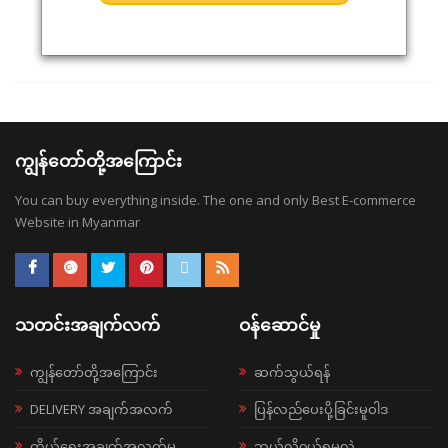
ကျွန်တော်တို့အကြောင်း
You can buy everything inside. The one and only Best E-commerce
Website in Myanmar
သတင်းအချက်လက်
ဝန်ဆောင်မှု
ကျွန်တော်တို့အကြောင်း
ဆက်သွယ်ရန်
DELIVERY အချက်အလက်
ပြန်လည်ပေးပို့ခြင်းမူဝါဒ
ကိုယ်ရေးအချက်အလက်မူ
ဘယ်လို၀ယ်ရမလဲ