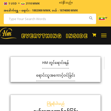
=
ဈေးနှုန်းများသည် အချိန်နှင့် အမျှပြောင်းလဲနိုင်သည်။
1 USD
2110 MMK
အခေါက်ရွှေ
=
ရောင်း - 1882000 MMK
,
ဝယ် - 1874000 MMK
Togg
navi
HM တွင်ရောင်းရန်
ရောင်းသူအကောင့်ဝင်ခြင်း
ကြိုဆိုပါသည်