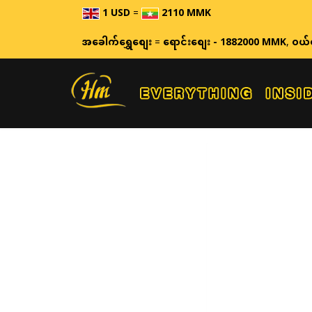
1 USD
=
2110 MMK
အခေါက်ရွှေစျေး
=
ရောင်းစျေး - 1882000 MMK
,
ဝယ်