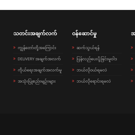
သတင်းအချက်လက်
ဝန်ဆောင်မှု
အ
ကျွန်တော်တို့အကြောင်း
ဆက်သွယ်ရန်
DELIVERY အချက်အလက်
ပြန်လည်ပေးပို့ခြင်းမူဝါဒ
ကိုယ်ရေးအချက်အလက်မူ
ဘယ်လို၀ယ်ရမလဲ
အသုံးပြုစည်းမျဉ်းများ
ဘယ်လိုရောင်းရမလဲ