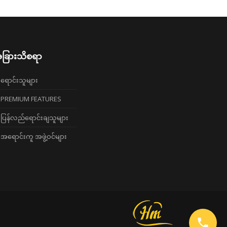
ခြားသိစရာ
ရောင်းသူများ
PREMIUM FEATURES
ပြန်လည်ရောင်းချသူများ
အရောင်းကူ အဖွဲ့ဝင်များ