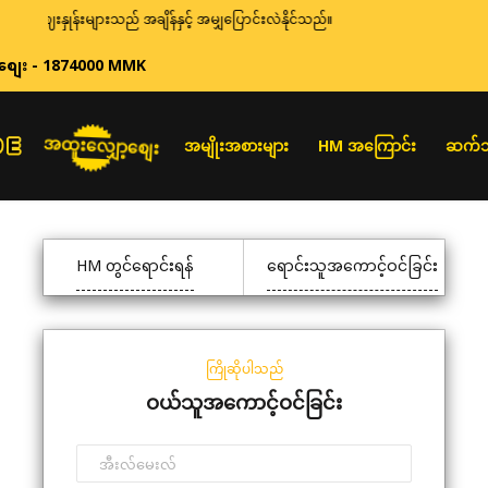
ဈေးနှုန်းများသည် အချိန်နှင့် အမျှပြောင်းလဲနိုင်သည်။
စျေး - 1874000 MMK
အထူးလျှော့စျေး
အမျိုးအစားများ
HM အကြောင်း
ဆက်သ
HM တွင်ရောင်းရန်
ရောင်းသူအကောင့်ဝင်ခြင်း
ကြိုဆိုပါသည်
ဝယ်သူအကောင့်ဝင်ခြင်း