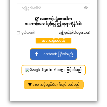
အကောင့်မရှိသေးပါက
အကောင့်အသစ်ဖွင့်ရန် ဤနေရာကိုနှိပ်ပါ။
မှတ်ထားပါ
လျှို့ဝှက်နံပါတ်မေ့နေလား?
အကောင့်ဝင်မည်
Facebook ဖြင့်ဝင်မည်
Google ဖြင့်ဝင်မည်
အကောင့်မဖွင့်ပဲချက်ချင်းဝယ်မည်