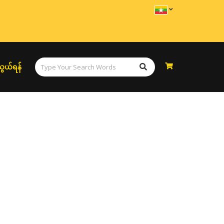
ွယ်ရန်