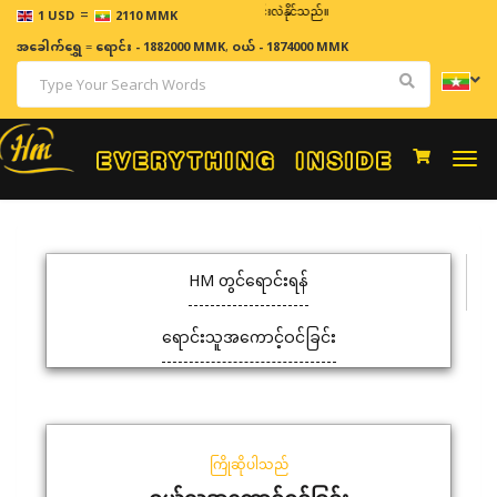
=
ဈေးနှုန်းများသည် အချိန်နှင့် အမျှပြောင်းလဲနိုင်သည်။
1 USD
2110 MMK
အခေါက်ရွှေ
=
ရောင်း - 1882000 MMK
,
ဝယ် - 1874000 MMK
Togg
navi
HM တွင်ရောင်းရန်
ရောင်းသူအကောင့်ဝင်ခြင်း
ကြိုဆိုပါသည်