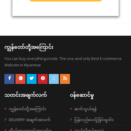
ကျွန်တော်တို့အကြောင်း
You can buy everything inside. The one and only Best E-commerce
Website in Myanmar
သတင်းအချက်လက်
ဝန်ဆောင်မှု
ကျွန်တော်တို့အကြောင်း
ဆက်သွယ်ရန်
DELIVERY အချက်အလက်
ပြန်လည်ပေးပို့ခြင်းမူဝါဒ
ကိုယ်ရေးအချက်အလက်မူ
ဘယ်လို၀ယ်ရမလဲ