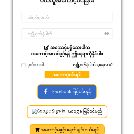
ဝယ်သူအကောင့်ဝင်ခြင်း
အကောင့်မရှိသေးပါက
အကောင့်အသစ်ဖွင့်ရန် ဤနေရာကိုနှိပ်ပါ။
မှတ်ထားပါ
လျှို့ဝှက်နံပါတ်မေ့နေလား?
အကောင့်ဝင်မည်
Facebook ဖြင့်ဝင်မည်
Google ဖြင့်ဝင်မည်
အကောင့်မဖွင့်ပဲချက်ချင်းဝယ်မည်