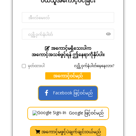
ဝယ်သူအကောင့်ဝင်ခြင်း
အကောင့်မရှိသေးပါက
အကောင့်အသစ်ဖွင့်ရန် ဤနေရာကိုနှိပ်ပါ။
မှတ်ထားပါ
လျှို့ဝှက်နံပါတ်မေ့နေလား?
အကောင့်ဝင်မည်
Facebook ဖြင့်ဝင်မည်
Google ဖြင့်ဝင်မည်
အကောင့်မဖွင့်ပဲချက်ချင်းဝယ်မည်