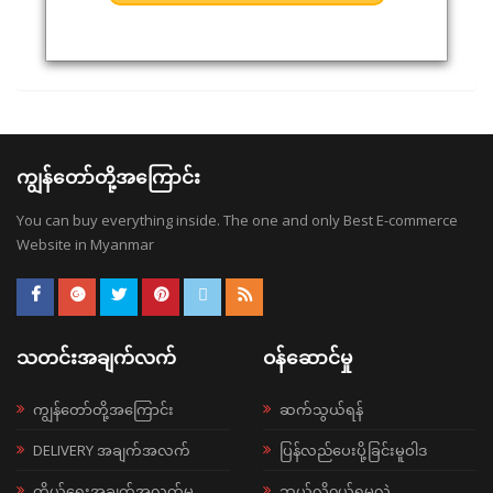
ကျွန်တော်တို့အကြောင်း
You can buy everything inside. The one and only Best E-commerce
Website in Myanmar
သတင်းအချက်လက်
ဝန်ဆောင်မှု
ကျွန်တော်တို့အကြောင်း
ဆက်သွယ်ရန်
DELIVERY အချက်အလက်
ပြန်လည်ပေးပို့ခြင်းမူဝါဒ
ကိုယ်ရေးအချက်အလက်မူ
ဘယ်လို၀ယ်ရမလဲ