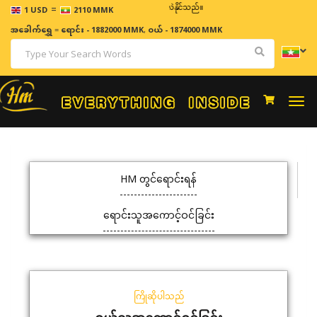
=
ဈေးနှုန်းများသည် အချိန်နှင့် အမျှပြောင်းလဲနိုင်သည်။
1 USD
2110 MMK
အခေါက်ရွှေ
=
ရောင်း - 1882000 MMK
,
ဝယ် - 1874000 MMK
Togg
navi
HM တွင်ရောင်းရန်
ရောင်းသူအကောင့်ဝင်ခြင်း
ကြိုဆိုပါသည်