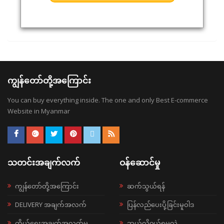
ကျွန်တော်တို့အကြောင်း
You can buy everything inside. The one and only Best E-commerce
Website in Myanmar
သတင်းအချက်လက်
ဝန်ဆောင်မှု
ကျွန်တော်တို့အကြောင်း
ဆက်သွယ်ရန်
DELIVERY အချက်အလက်
ပြန်လည်ပေးပို့ခြင်းမူဝါဒ
ကိုယ်ရေးအချက်အလက်မူ
ဘယ်လို၀ယ်ရမလဲ