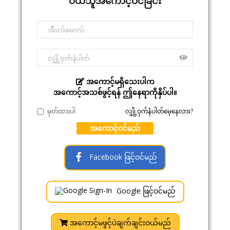
ဝယ်သူအကောင့်ဝင်ခြင်း
အကောင့်မရှိသေးပါက
အကောင့်အသစ်ဖွင့်ရန် ဤနေရာကိုနှိပ်ပါ။
မှတ်ထားပါ
လျှို့ဝှက်နံပါတ်မေ့နေလား?
အကောင့်ဝင်မည်
Facebook ဖြင့်ဝင်မည်
Google ဖြင့်ဝင်မည်
အကောင့်မဖွင့်ပဲချက်ချင်းဝယ်မည်