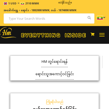
=
ဈေးနှုန်းများသည် အချိန်နှင့် အမျှပြောင်းလဲနိုင်သည်။
1 USD
2110 MMK
အခေါက်ရွှေ
=
ရောင်း - 1882000 MMK
,
ဝယ် - 1874000 MMK
Togg
navi
HM တွင်ရောင်းရန်
ရောင်းသူအကောင့်ဝင်ခြင်း
ကြိုဆိုပါသည်