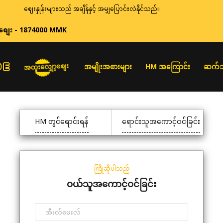
ဈေးနှုန်းများသည် အချိန်နှင့် အမျှပြောင်းလဲနိုင်သည်။
စျေး - 1874000 MMK
အထူးလျှော့စျေး
အမျိုးအစားများ
HM အကြောင်း
ဆက်သ
HM တွင်ရောင်းရန်
ရောင်းသူအကောင့်ဝင်ခြင်း
ကြိုဆိုပါသည်
ဝယ်သူအကောင့်ဝင်ခြင်း