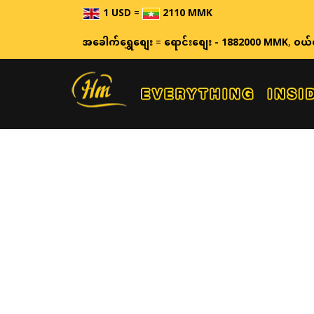
1 USD
=
2110 MMK
အခေါက်ရွှေစျေး
=
ရောင်းစျေး - 1882000 MMK
,
ဝယ်