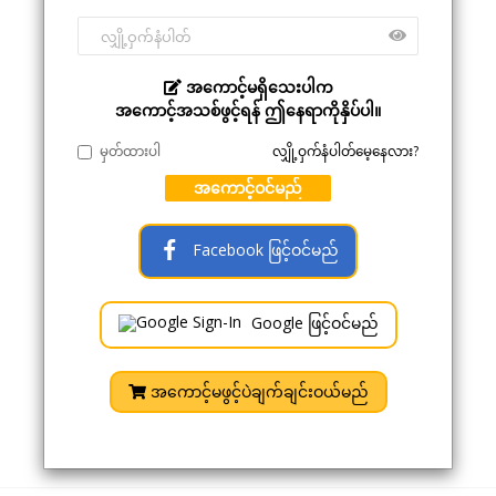
အကောင့်မရှိသေးပါက
အကောင့်အသစ်ဖွင့်ရန် ဤနေရာကိုနှိပ်ပါ။
မှတ်ထားပါ
လျှို့ဝှက်နံပါတ်မေ့နေလား?
အကောင့်ဝင်မည်
Facebook ဖြင့်ဝင်မည်
Google ဖြင့်ဝင်မည်
အကောင့်မဖွင့်ပဲချက်ချင်းဝယ်မည်