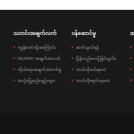
သတင်းအချက်လက်
ဝန်ဆောင်မှု
အ
ကျွန်တော်တို့အကြောင်း
ဆက်သွယ်ရန်
DELIVERY အချက်အလက်
ပြန်လည်ပေးပို့ခြင်းမူဝါဒ
ကိုယ်ရေးအချက်အလက်မူ
ဘယ်လို၀ယ်ရမလဲ
အသုံးပြုစည်းမျဉ်းများ
ဘယ်လိုရောင်းရမလဲ