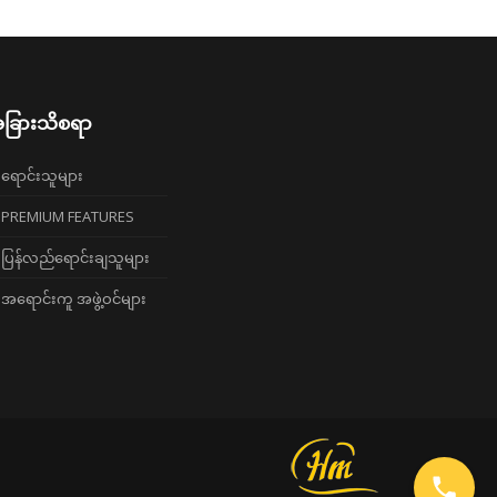
ခြားသိစရာ
ရောင်းသူများ
PREMIUM FEATURES
ပြန်လည်ရောင်းချသူများ
အရောင်းကူ အဖွဲ့ဝင်များ