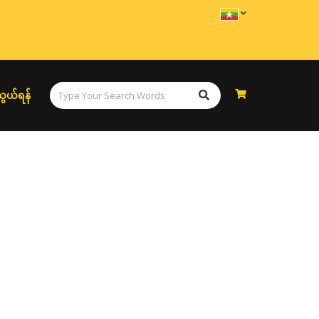
ွယ်ရန်