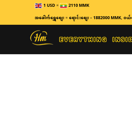
1 USD
=
2110 MMK
အခေါက်ရွှေစျေး
=
ရောင်းစျေး - 1882000 MMK
,
ဝယ်