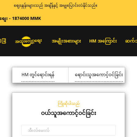
ဈေးနှုန်းများသည် အချိန်နှင့် အမျှပြောင်းလဲနိုင်သည်။
စျေး - 1874000 MMK
အထူးလျှော့စျေး
အမျိုးအစားများ
HM အကြောင်း
ဆက်သ
HM တွင်ရောင်းရန်
ရောင်းသူအကောင့်ဝင်ခြင်း
ကြိုဆိုပါသည်
ဝယ်သူအကောင့်ဝင်ခြင်း