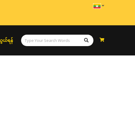
ွယ်ရန်