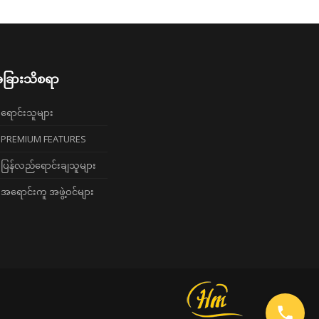
ခြားသိစရာ
ရောင်းသူများ
PREMIUM FEATURES
ပြန်လည်ရောင်းချသူများ
အရောင်းကူ အဖွဲ့ဝင်များ