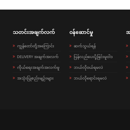
သတင်းအချက်လက်
ဝန်ဆောင်မှု
အ
ကျွန်တော်တို့အကြောင်း
ဆက်သွယ်ရန်
DELIVERY အချက်အလက်
ပြန်လည်ပေးပို့ခြင်းမူဝါဒ
ကိုယ်ရေးအချက်အလက်မူ
ဘယ်လို၀ယ်ရမလဲ
အသုံးပြုစည်းမျဉ်းများ
ဘယ်လိုရောင်းရမလဲ