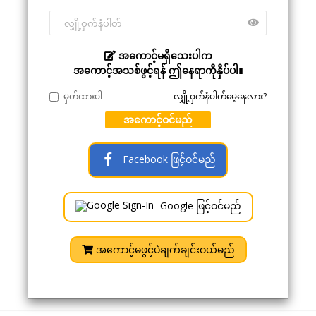
အကောင့်မရှိသေးပါက
အကောင့်အသစ်ဖွင့်ရန် ဤနေရာကိုနှိပ်ပါ။
မှတ်ထားပါ
လျှို့ဝှက်နံပါတ်မေ့နေလား?
အကောင့်ဝင်မည်
Facebook ဖြင့်ဝင်မည်
Google ဖြင့်ဝင်မည်
အကောင့်မဖွင့်ပဲချက်ချင်းဝယ်မည်