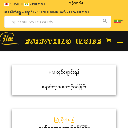
=
ဈေးနှုန်းများသည် အချိန်နှင့် အမျှပြောင်းလဲနိုင်သည်။
1 USD
2110 MMK
အခေါက်ရွှေ
=
ရောင်း - 1882000 MMK
,
ဝယ် - 1874000 MMK
Togg
navi
HM တွင်ရောင်းရန်
ရောင်းသူအကောင့်ဝင်ခြင်း
ကြိုဆိုပါသည်