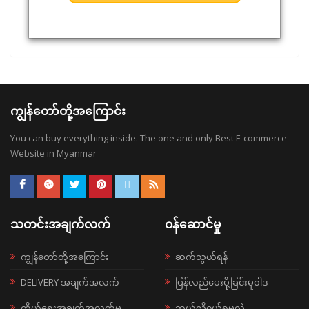
ကျွန်တော်တို့အကြောင်း
You can buy everything inside. The one and only Best E-commerce
Website in Myanmar
သတင်းအချက်လက်
ဝန်ဆောင်မှု
ကျွန်တော်တို့အကြောင်း
ဆက်သွယ်ရန်
DELIVERY အချက်အလက်
ပြန်လည်ပေးပို့ခြင်းမူဝါဒ
ကိုယ်ရေးအချက်အလက်မူ
ဘယ်လို၀ယ်ရမလဲ