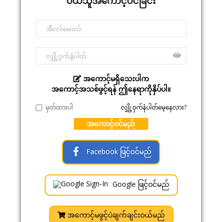
ဝယ်သူအကောင့်ဝင်ခြင်း
အကောင့်မရှိသေးပါက
အကောင့်အသစ်ဖွင့်ရန် ဤနေရာကိုနှိပ်ပါ။
မှတ်ထားပါ
လျှို့ဝှက်နံပါတ်မေ့နေလား?
အကောင့်ဝင်မည်
Facebook ဖြင့်ဝင်မည်
Google ဖြင့်ဝင်မည်
အကောင့်မဖွင့်ပဲချက်ချင်းဝယ်မည်