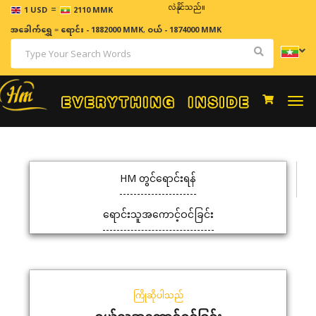
=
ဈေးနှုန်းများသည် အချိန်နှင့် အမျှပြောင်းလဲနိုင်သည်။
1 USD
2110 MMK
အခေါက်ရွှေ
=
ရောင်း - 1882000 MMK
,
ဝယ် - 1874000 MMK
Togg
navi
HM တွင်ရောင်းရန်
ရောင်းသူအကောင့်ဝင်ခြင်း
ကြိုဆိုပါသည်