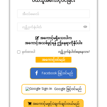
ဝယ်သူအကောင့်ဝင်ခြင်း
အကောင့်မရှိသေးပါက
အကောင့်အသစ်ဖွင့်ရန် ဤနေရာကိုနှိပ်ပါ။
မှတ်ထားပါ
လျှို့ဝှက်နံပါတ်မေ့နေလား?
အကောင့်ဝင်မည်
Facebook ဖြင့်ဝင်မည်
Google ဖြင့်ဝင်မည်
အကောင့်မဖွင့်ပဲချက်ချင်းဝယ်မည်