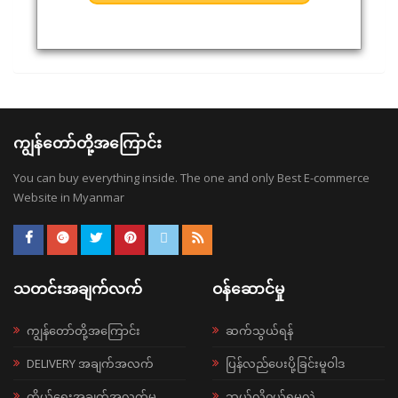
ကျွန်တော်တို့အကြောင်း
You can buy everything inside. The one and only Best E-commerce
Website in Myanmar
သတင်းအချက်လက်
ဝန်ဆောင်မှု
ကျွန်တော်တို့အကြောင်း
ဆက်သွယ်ရန်
DELIVERY အချက်အလက်
ပြန်လည်ပေးပို့ခြင်းမူဝါဒ
ကိုယ်ရေးအချက်အလက်မူ
ဘယ်လို၀ယ်ရမလဲ