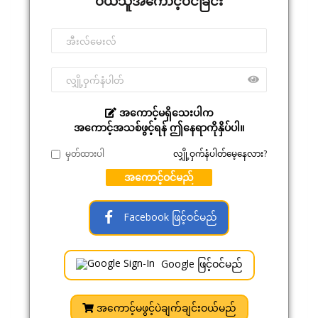
ဝယ်သူအကောင့်ဝင်ခြင်း
အကောင့်မရှိသေးပါက
အကောင့်အသစ်ဖွင့်ရန် ဤနေရာကိုနှိပ်ပါ။
မှတ်ထားပါ
လျှို့ဝှက်နံပါတ်မေ့နေလား?
အကောင့်ဝင်မည်
Facebook ဖြင့်ဝင်မည်
Google ဖြင့်ဝင်မည်
အကောင့်မဖွင့်ပဲချက်ချင်းဝယ်မည်