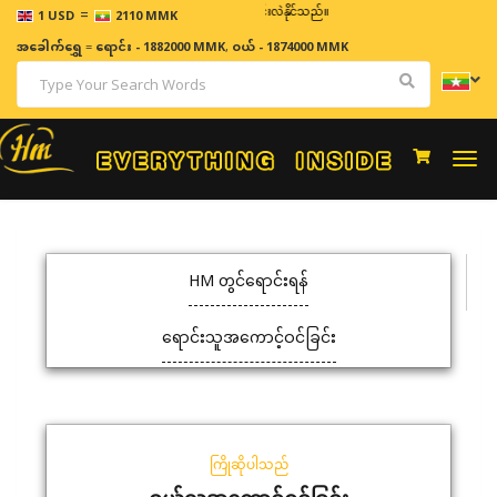
=
ဈေးနှုန်းများသည် အချိန်နှင့် အမျှပြောင်းလဲနိုင်သည်။
1 USD
2110 MMK
အခေါက်ရွှေ
=
ရောင်း - 1882000 MMK
,
ဝယ် - 1874000 MMK
Togg
navi
HM တွင်ရောင်းရန်
ရောင်းသူအကောင့်ဝင်ခြင်း
ကြိုဆိုပါသည်