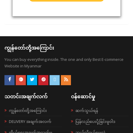
ကျွန်တော်တို့အကြောင်း
You can buy everything inside. The one and only Best E-commerce
Website in Myanmar
သတင်းအချက်လက်
ဝန်ဆောင်မှု
ကျွန်တော်တို့အကြောင်း
ဆက်သွယ်ရန်
DELIVERY အချက်အလက်
ပြန်လည်ပေးပို့ခြင်းမူဝါဒ
ကိုယ်ရေးအချက်အလက်မူ
ဘယ်လို၀ယ်ရမလဲ