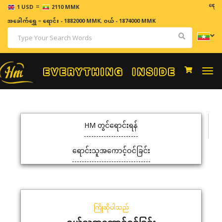
=
ဈေးနှုန
1 USD
2110 MMK
အခေါက်ရွှေ
=
ရောင်း - 1882000 MMK
,
ဝယ် - 1874000 MMK
Togg
navi
HM တွင်ရောင်းရန်
ရောင်းသူအကောင့်ဝင်ခြင်း
ကြိုဆိုပါသည်