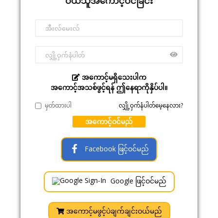
ဝယ်သူအကောင့်ဝင်ခြင်း
အကောင့်မရှိသေးပါက
အကောင့်အသစ်ဖွင့်ရန် ဤနေရာကိုနှိပ်ပါ။
မှတ်ထားပါ
လျှို့ဝှက်နံပါတ်မေ့နေလား?
အကောင့်ဝင်မည်
Facebook ဖြင့်ဝင်မည်
Google ဖြင့်ဝင်မည်
အကောင့်မဖွင့်ပဲချက်ချင်းဝယ်မည်