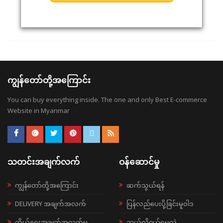
ကျွန်တော်တို့အကြောင်း
You can buy everything inside. The one and only Best E-commerce
Website in Myanmar
သတင်းအချက်လက်
ဝန်ဆောင်မှု
ကျွန်တော်တို့အကြောင်း
ဆက်သွယ်ရန်
DELIVERY အချက်အလက်
ပြန်လည်ပေးပို့ခြင်းမူဝါဒ
ကိုယ်ရေးအချက်အလက်မူ
ဘယ်လို၀ယ်ရမလဲ