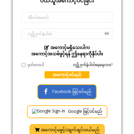
ဝယ်သူအကောင့်ဝင်ခြင်း
အကောင့်မရှိသေးပါက
အကောင့်အသစ်ဖွင့်ရန် ဤနေရာကိုနှိပ်ပါ။
မှတ်ထားပါ
လျှို့ဝှက်နံပါတ်မေ့နေလား?
အကောင့်ဝင်မည်
Facebook ဖြင့်ဝင်မည်
Google ဖြင့်ဝင်မည်
အကောင့်မဖွင့်ပဲချက်ချင်းဝယ်မည်