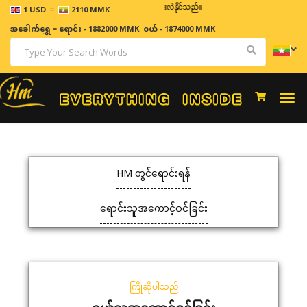
=
ဈေးနှုန်းများသည် အချိန်နှင့် အမျှပြောင်းလဲနိုင်သည်။
1 USD
2110 MMK
အခေါက်ရွှေ
=
ရောင်း - 1882000 MMK
,
ဝယ် - 1874000 MMK
Togg
navi
HM တွင်ရောင်းရန်
ရောင်းသူအကောင့်ဝင်ခြင်း
ကြိုဆိုပါသည်