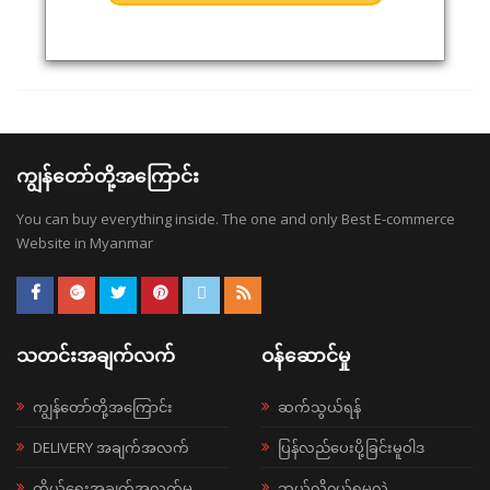
ကျွန်တော်တို့အကြောင်း
You can buy everything inside. The one and only Best E-commerce
Website in Myanmar
သတင်းအချက်လက်
ဝန်ဆောင်မှု
ကျွန်တော်တို့အကြောင်း
ဆက်သွယ်ရန်
DELIVERY အချက်အလက်
ပြန်လည်ပေးပို့ခြင်းမူဝါဒ
ကိုယ်ရေးအချက်အလက်မူ
ဘယ်လို၀ယ်ရမလဲ