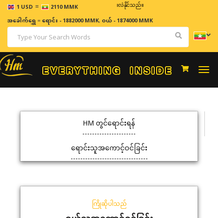
=
ဈေးနှုန်းများသည် အချိန်နှင့် အမျှပြောင်းလဲနိုင်သည်။
1 USD
2110 MMK
အခေါက်ရွှေ
=
ရောင်း - 1882000 MMK
,
ဝယ် - 1874000 MMK
Togg
navi
HM တွင်ရောင်းရန်
ရောင်းသူအကောင့်ဝင်ခြင်း
ကြိုဆိုပါသည်