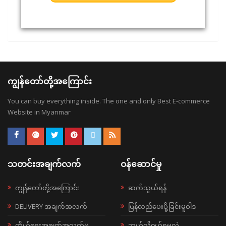
ကျွန်တော်တို့အကြောင်း
You can buy everything inside. The one and only Best E-commerce
Website in Myanmar
သတင်းအချက်လက်
ဝန်ဆောင်မှု
ကျွန်တော်တို့အကြောင်း
ဆက်သွယ်ရန်
DELIVERY အချက်အလက်
ပြန်လည်ပေးပို့ခြင်းမူဝါဒ
ကိုယ်ရေးအချက်အလက်မူ
ဘယ်လို၀ယ်ရမလဲ