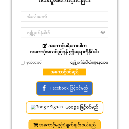
ဝယ်သူအကောင့်ဝင်ခြင်း
အကောင့်မရှိသေးပါက
အကောင့်အသစ်ဖွင့်ရန် ဤနေရာကိုနှိပ်ပါ။
မှတ်ထားပါ
လျှို့ဝှက်နံပါတ်မေ့နေလား?
အကောင့်ဝင်မည်
Facebook ဖြင့်ဝင်မည်
Google ဖြင့်ဝင်မည်
အကောင့်မဖွင့်ပဲချက်ချင်းဝယ်မည်