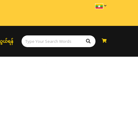
ွယ်ရန်