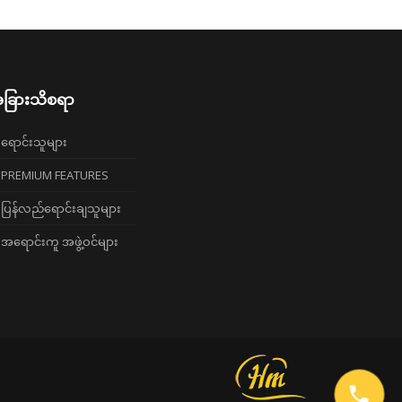
ခြားသိစရာ
ရောင်းသူများ
PREMIUM FEATURES
ပြန်လည်ရောင်းချသူများ
အရောင်းကူ အဖွဲ့ဝင်များ