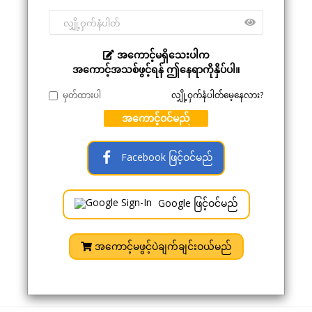
အကောင့်မရှိသေးပါက
အကောင့်အသစ်ဖွင့်ရန် ဤနေရာကိုနှိပ်ပါ။
မှတ်ထားပါ
လျှို့ဝှက်နံပါတ်မေ့နေလား?
အကောင့်ဝင်မည်
Facebook ဖြင့်ဝင်မည်
Google ဖြင့်ဝင်မည်
အကောင့်မဖွင့်ပဲချက်ချင်းဝယ်မည်