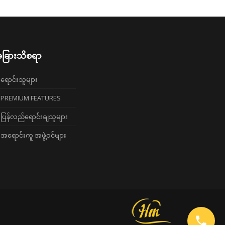
ခြားသိစရာ
ရောင်းသူများ
PREMIUM FEATURES
ပြန်လည်ရောင်းချသူများ
အရောင်းကူ အဖွဲ့ဝင်များ