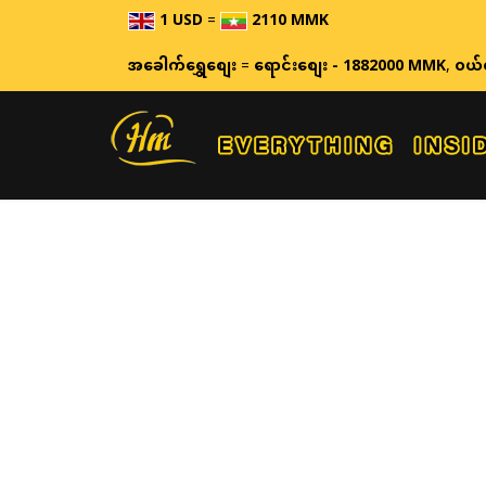
1 USD
=
2110 MMK
အခေါက်ရွှေစျေး
=
ရောင်းစျေး - 1882000 MMK
,
ဝယ်