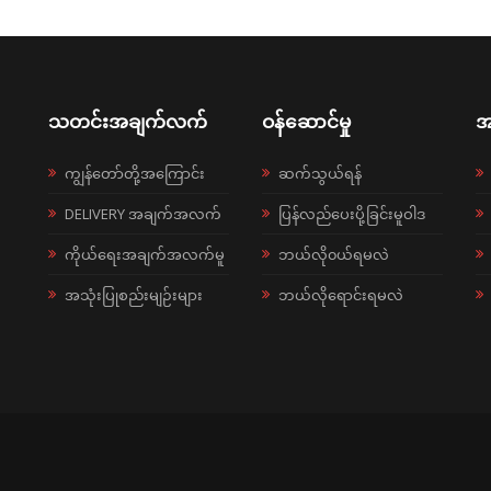
သတင်းအချက်လက်
ဝန်ဆောင်မှု
အ
ကျွန်တော်တို့အကြောင်း
ဆက်သွယ်ရန်
DELIVERY အချက်အလက်
ပြန်လည်ပေးပို့ခြင်းမူဝါဒ
ကိုယ်ရေးအချက်အလက်မူ
ဘယ်လို၀ယ်ရမလဲ
အသုံးပြုစည်းမျဉ်းများ
ဘယ်လိုရောင်းရမလဲ