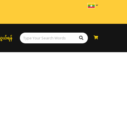
ွယ်ရန်