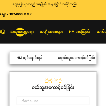
ဈေးနှုန်းများသည် အချိန်နှင့် အမျှပြောင်းလဲနိုင်သည်။
စျေး - 1874000 MMK
အထူးလျှော့စျေး
အမျိုးအစားများ
HM အကြောင်း
ဆက်သ
HM တွင်ရောင်းရန်
ရောင်းသူအကောင့်ဝင်ခြင်း
ကြိုဆိုပါသည်
ဝယ်သူအကောင့်ဝင်ခြင်း