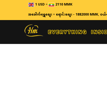
1 USD
=
2110 MMK
အခေါက်ရွှေစျေး
=
ရောင်းစျေး - 1882000 MMK
,
ဝယ်