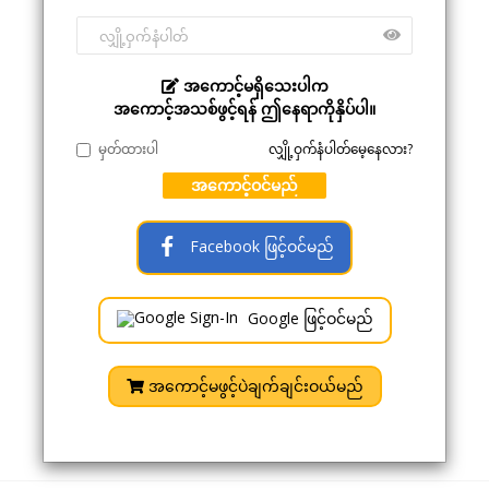
အကောင့်မရှိသေးပါက
အကောင့်အသစ်ဖွင့်ရန် ဤနေရာကိုနှိပ်ပါ။
မှတ်ထားပါ
လျှို့ဝှက်နံပါတ်မေ့နေလား?
အကောင့်ဝင်မည်
Facebook ဖြင့်ဝင်မည်
Google ဖြင့်ဝင်မည်
အကောင့်မဖွင့်ပဲချက်ချင်းဝယ်မည်