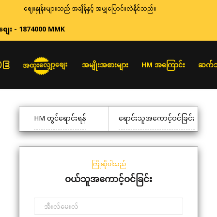
ဈေးနှုန်းများသည် အချိန်နှင့် အမျှပြောင်းလဲနိုင်သည်။
စျေး - 1874000 MMK
အထူးလျှော့စျေး
အမျိုးအစားများ
HM အကြောင်း
ဆက်သ
HM တွင်ရောင်းရန်
ရောင်းသူအကောင့်ဝင်ခြင်း
ကြိုဆိုပါသည်
ဝယ်သူအကောင့်ဝင်ခြင်း