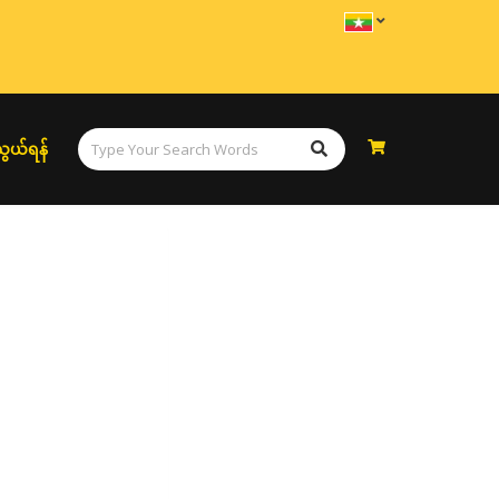
ွယ်ရန်