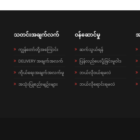
သတင်းအချက်လက်
ဝန်ဆောင်မှု
အ
ကျွန်တော်တို့အကြောင်း
ဆက်သွယ်ရန်
DELIVERY အချက်အလက်
ပြန်လည်ပေးပို့ခြင်းမူဝါဒ
ကိုယ်ရေးအချက်အလက်မူ
ဘယ်လို၀ယ်ရမလဲ
အသုံးပြုစည်းမျဉ်းများ
ဘယ်လိုရောင်းရမလဲ