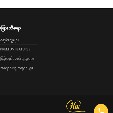
ခြားသိစရာ
ရောင်းသူများ
PREMIUM FEATURES
ပြန်လည်ရောင်းချသူများ
အရောင်းကူ အဖွဲ့ဝင်များ