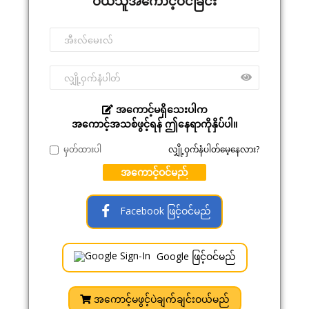
ဝယ်သူအကောင့်ဝင်ခြင်း
အကောင့်မရှိသေးပါက
အကောင့်အသစ်ဖွင့်ရန် ဤနေရာကိုနှိပ်ပါ။
မှတ်ထားပါ
လျှို့ဝှက်နံပါတ်မေ့နေလား?
အကောင့်ဝင်မည်
Facebook ဖြင့်ဝင်မည်
Google ဖြင့်ဝင်မည်
အကောင့်မဖွင့်ပဲချက်ချင်းဝယ်မည်