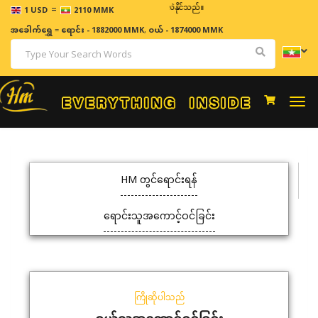
=
ဈေးနှုန်းများသည် အချိန်နှင့် အမျှပြောင်းလဲနိုင်သည်။
1 USD
2110 MMK
အခေါက်ရွှေ
=
ရောင်း - 1882000 MMK
,
ဝယ် - 1874000 MMK
Togg
navi
HM တွင်ရောင်းရန်
ရောင်းသူအကောင့်ဝင်ခြင်း
ကြိုဆိုပါသည်