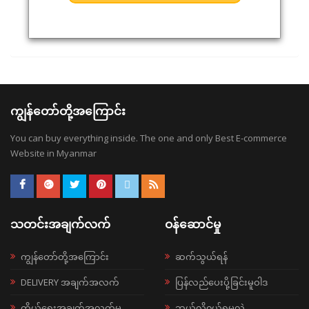
ကျွန်တော်တို့အကြောင်း
You can buy everything inside. The one and only Best E-commerce
Website in Myanmar
သတင်းအချက်လက်
ဝန်ဆောင်မှု
ကျွန်တော်တို့အကြောင်း
ဆက်သွယ်ရန်
DELIVERY အချက်အလက်
ပြန်လည်ပေးပို့ခြင်းမူဝါဒ
ကိုယ်ရေးအချက်အလက်မူ
ဘယ်လို၀ယ်ရမလဲ