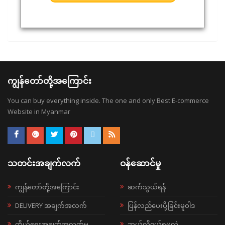
ကျွန်တော်တို့အကြောင်း
You can buy everything inside. The one and only Best E-commerce
Website in Myanmar
သတင်းအချက်လက်
ဝန်ဆောင်မှု
ကျွန်တော်တို့အကြောင်း
ဆက်သွယ်ရန်
DELIVERY အချက်အလက်
ပြန်လည်ပေးပို့ခြင်းမူဝါဒ
ကိုယ်ရေးအချက်အလက်မူ
ဘယ်လို၀ယ်ရမလဲ