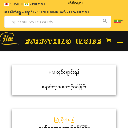
=
ဈေးနှုန်းများသည် အချိန်နှင့် အမျှပြောင်းလဲနိုင်သည်။
1 USD
2110 MMK
အခေါက်ရွှေ
=
ရောင်း - 1882000 MMK
,
ဝယ် - 1874000 MMK
Togg
navi
HM တွင်ရောင်းရန်
ရောင်းသူအကောင့်ဝင်ခြင်း
ကြိုဆိုပါသည်