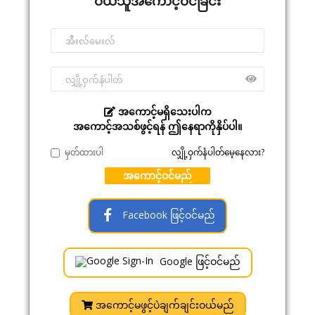
ဝယ်သူအကောင့်ဝင်ခြင်း
အကောင့်မရှိသေးပါက
အကောင့်အသစ်ဖွင့်ရန် ဤနေရာကိုနှိပ်ပါ။
မှတ်ထားပါ
လျှို့ဝှက်နံပါတ်မေ့နေလား?
အကောင့်ဝင်မည်
Facebook ဖြင့်ဝင်မည်
Google ဖြင့်ဝင်မည်
အကောင့်မဖွင့်ပဲချက်ချင်းဝယ်မည်